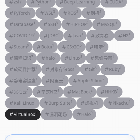
1
1
1
1
zsh
Python
Deep Learning
CUDA
1
3
2
2
PyTorch
WSL
ROS
刷机
1
3
2
1
Database
SSH
HIPHOP
MySQL
1
1
3
3
1
COVID-19
JDBC
Java
致青春
H2
0
1
0
3
Steam
Botui
CS:GO
唠唠
7
4
8
1
课程知识
halo
Linux
思维导图
1
2
8
1
软硬件推荐
对象存储oss
Git
Ruby
1
1
2
静电容键盘
阿里云
Apple Silion
1
1
2
1
又拍云
宁芝NIZ
MacBook
HHKB
1
1
1
1
Kali Linux
Burp Suite
虚拟机
Pikachu
1
1
0
VirtualBox
漏洞靶场
Halo