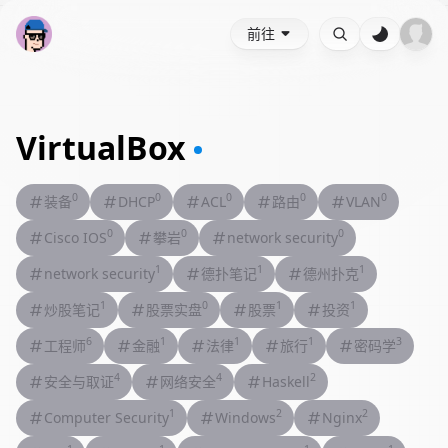
前往
VirtualBox
0
0
0
0
0
装备
DHCP
ACL
路由
VLAN
0
0
0
Cisco IOS
攀岩
network security
1
1
1
network security
德扑笔记
德州扑克
1
0
1
1
炒股笔记
股票实盘
股票
投资
6
1
1
1
3
工程师
金融
法律
旅行
密码学
4
4
2
安全与取证
网络安全
Haskell
1
2
2
Computer Security
Windows
Nginx