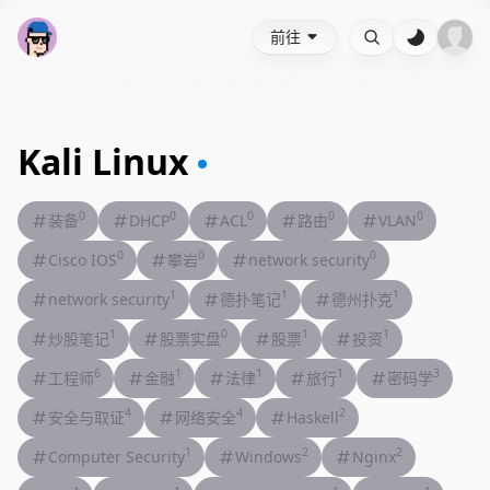
前往
Kali Linux
0
0
0
0
0
装备
DHCP
ACL
路由
VLAN
0
0
0
Cisco IOS
攀岩
network security
1
1
1
network security
德扑笔记
德州扑克
1
0
1
1
炒股笔记
股票实盘
股票
投资
6
1
1
1
3
工程师
金融
法律
旅行
密码学
4
4
2
安全与取证
网络安全
Haskell
1
2
2
Computer Security
Windows
Nginx