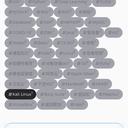
1
1
1
1
zsh
Python
Deep Learning
CUDA
1
3
2
2
PyTorch
WSL
ROS
刷机
1
3
2
1
Database
SSH
HIPHOP
MySQL
1
1
3
3
1
COVID-19
JDBC
Java
致青春
H2
0
1
0
3
Steam
Botui
CS:GO
唠唠
7
4
8
1
课程知识
halo
Linux
思维导图
1
2
8
1
软硬件推荐
对象存储oss
Git
Ruby
1
1
2
静电容键盘
阿里云
Apple Silion
1
1
2
1
又拍云
宁芝NIZ
MacBook
HHKB
1
1
1
1
Kali Linux
Burp Suite
虚拟机
Pikachu
1
1
0
VirtualBox
漏洞靶场
Halo