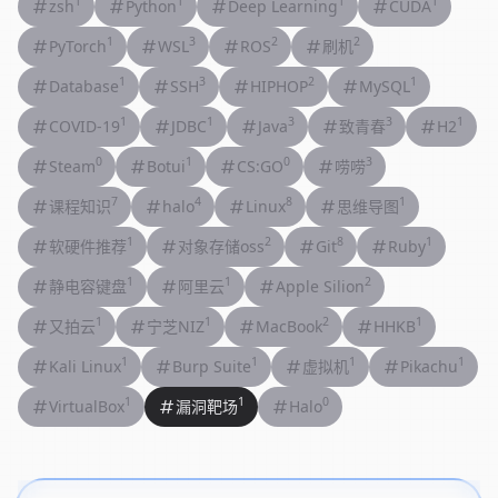
1
1
1
1
zsh
Python
Deep Learning
CUDA
1
3
2
2
PyTorch
WSL
ROS
刷机
1
3
2
1
Database
SSH
HIPHOP
MySQL
1
1
3
3
1
COVID-19
JDBC
Java
致青春
H2
0
1
0
3
Steam
Botui
CS:GO
唠唠
7
4
8
1
课程知识
halo
Linux
思维导图
1
2
8
1
软硬件推荐
对象存储oss
Git
Ruby
1
1
2
静电容键盘
阿里云
Apple Silion
1
1
2
1
又拍云
宁芝NIZ
MacBook
HHKB
1
1
1
1
Kali Linux
Burp Suite
虚拟机
Pikachu
1
1
0
VirtualBox
漏洞靶场
Halo