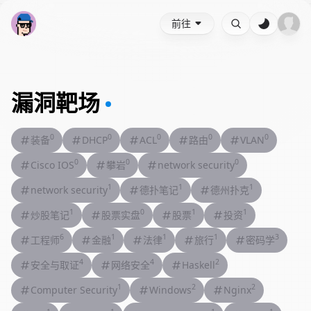
前往
漏洞靶场
0
0
0
0
0
装备
DHCP
ACL
路由
VLAN
0
0
0
Cisco IOS
攀岩
network security
1
1
1
network security
德扑笔记
德州扑克
1
0
1
1
炒股笔记
股票实盘
股票
投资
6
1
1
1
3
工程师
金融
法律
旅行
密码学
4
4
2
安全与取证
网络安全
Haskell
1
2
2
Computer Security
Windows
Nginx