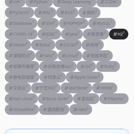
1
1
1
1
zsh
Python
Deep Learning
CUDA
1
3
2
2
PyTorch
WSL
ROS
刷机
1
3
2
1
Database
SSH
HIPHOP
MySQL
1
1
3
3
1
COVID-19
JDBC
Java
致青春
H2
0
1
0
3
Steam
Botui
CS:GO
唠唠
7
4
8
1
课程知识
halo
Linux
思维导图
1
2
8
1
软硬件推荐
对象存储oss
Git
Ruby
1
1
2
静电容键盘
阿里云
Apple Silion
1
1
2
1
又拍云
宁芝NIZ
MacBook
HHKB
1
1
1
1
Kali Linux
Burp Suite
虚拟机
Pikachu
1
1
0
VirtualBox
漏洞靶场
Halo