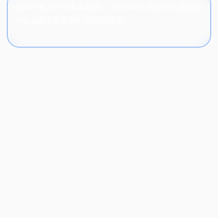
java小练之字符串与数组——以halo为例附件快速迁移
URL批量更新配合h2控制台使用
2021/05/24
折腾记录
3606
0次讨论