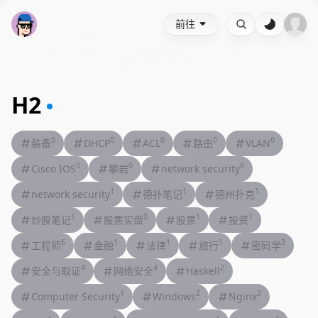
前往
H2
0
0
0
0
0
装备
DHCP
ACL
路由
VLAN
0
0
0
Cisco IOS
攀岩
network security
1
1
1
network security
德扑笔记
德州扑克
1
0
1
1
炒股笔记
股票实盘
股票
投资
6
1
1
1
3
工程师
金融
法律
旅行
密码学
4
4
2
安全与取证
网络安全
Haskell
1
2
2
Computer Security
Windows
Nginx