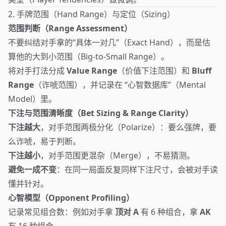
2. 手牌范围（Hand Range）与定位（Sizing）
范围判断（Range Assessment）
不要纠结对手拿的“具体一对几”（Exact Hand），而是估
算他的大到小范围（Big-to-Small Range）。
将对手打法分成
Value Range
（价值下注范围）和
Bluff
Range
（诈唬范围），并记录在 “心智数据库”（Mental
Model）里。
下注与范围清晰度（Bet Sizing & Range Clarity）
下注越大
，对手范围两极分化（Polarize）：要么强牌，要
么诈唬，易于判断。
下注越小
，对手范围更混杂（Merge），不易猜测。
避免一成不变
：在同一局面反复同样下注尺寸，会被对手读
懂并针对。
心智模型（Opponent Profiling）
记录常见组合数：例如对手拿
顶对 A
有 6 种组合，拿
AK