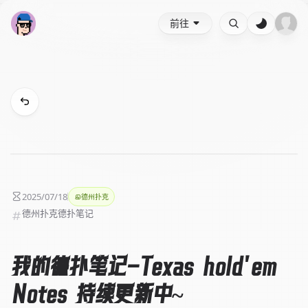
前往
2025/07/18
德州扑克
德州扑克
德扑笔记
我的德扑笔记-Texas hold'em
Notes 持续更新中~