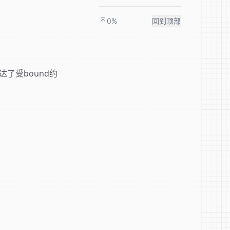
0%
回到顶部
表达了受bound约