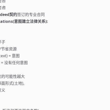
考虑
考虑
deed契约
签订的专业合同
l relations(意图建立法律关系):
样子
/节省资源
ext) = 意图
t) = 没有任何意图
议的可能性越大
形式(土地),
意义