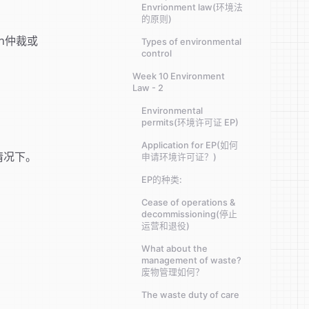
Envrionment law(环境法
的原则)
n仲裁或
Types of environmental
control
Week 10 Environment
Law - 2
Environmental
permits(环境许可证 EP)
Application for EP(如何
情况下。
申请环境许可证？)
EP的种类:
Cease of operations &
decommissioning(停止
运营和退役)
What about the
management of waste?
废物管理如何？
The waste duty of care