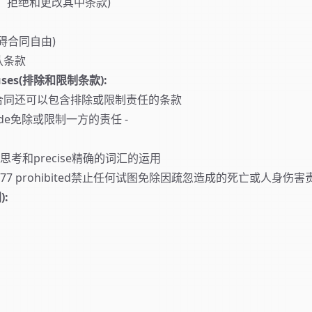
，拒绝和更改其中条款)
阻碍合同自由)
认条款
Clauses(排除和限制条款):
合同还可以包含排除或限制责任的条款
de免除或限制一方的责任 -
要思考和precise精确的词汇的运用
ms Act 1977 prohibited禁止任何试图免除因疏忽造成的死亡或人身
):