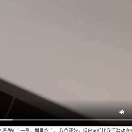
好吧通知了一番。群里炸了。 我倒还好，但舍友们比我还激动许