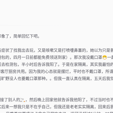
印象了，简单回忆下吧。
有症状了找我出去玩，又是咳嗽又是打喷嚏鼻塞的，她以为只是
测包的，四月一日前都能免费领送到家）。那次我没戴口罩😷一
送去检测包，半小时后告诉我阳了。于是在家隔离，其实我最怕
人单间客厅厨房共用。因为我的心态就是摆烂，平时也不戴口罩，所谓f
面旷野没人也要戴口罩那种。。但我一直认真在隔离，五天后我
上接了别人的🚬，然后晚上回家他就告诉我他阳了，不过当时也
实后来一想我只是不在乎自己，但我还是老老实实隔离，回来后