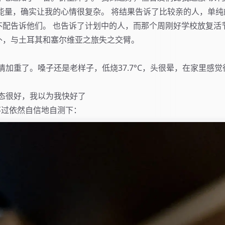
能量，确实让我的心情很复杂。 将结果告诉了比较亲的人，单纯
不配告诉他们。 也告诉了计划中的人，而那个周刚好学校放复活
外，与土耳其和塞尔维亚之旅失之交臂。
加重了。嗓子还是老样子，低烧37.7°C，头很晕，在家里感
。
态很好，我以为我快好了
过依然自信地自测下：