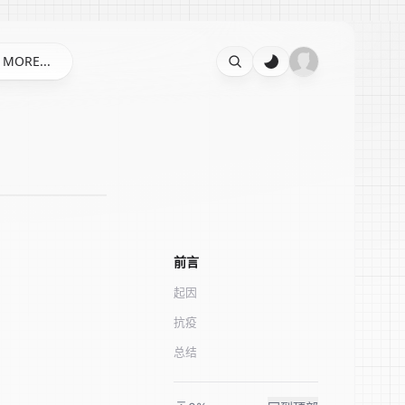
MORE...
前言
起因
抗疫
总结