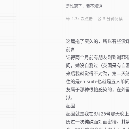
是谁冠了，我不知道
1.3k
次点击
5 分钟阅读
这篇拖了蛮久的，所以有些没
前言
记得两个月前有朋友刚到谢菲
问，她没自测过（英国是有自
来后我就觉得不对劲，第二天
住的是en-suite也就是五
友属于那种很怕感染的，在外
狱。
起因
起因就是我在3月26号那天晚
历过一次纯纯面对面密接。其