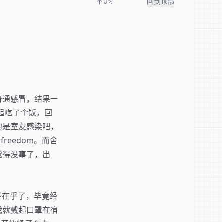
0%
回到顶部
普通感冒，结果一
起吃了个饭，回
的是室友感染吧，
reedom。而舍
觉得没事了，出
不在乎了，毕竟经
我就戴起口罩在宿