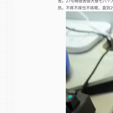
舍。27号晚宿舍做大餐七八个
热，不疼不痒也不咳嗽，直到2