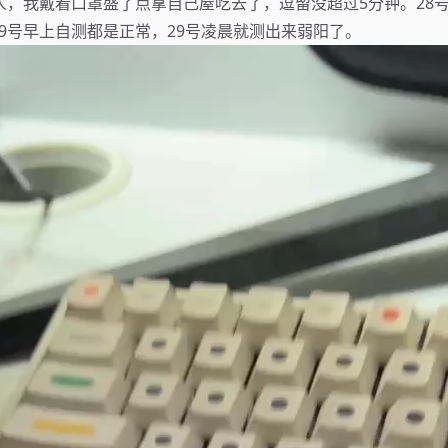
人，我戴着口罩盛了点拿自己屋吃去了，逗留没超过5分钟。28
9号早上自测都是正常，29号凌晨就测出来弱阳了。